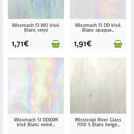
EN STOCK
EN STOCK
Wissmach 51 WO irisé.
Wissmach 51 DD irisé.
Blanc semi
Blanc opaque...
translucide
1,71€
1,91€
EN STOCK
EN STOCK
Wissmach 51 DDXXM
Mississipi River Glass
irisé Blanc veiné...
7010 S Blanc beige...