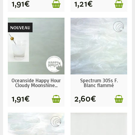
1,91€
1,21€
NOUVEAU
EN STOCK
EN STOCK
Oceanside Happy Hour
Spectrum 305s F.
Cloudy Moonshine...
Blanc flammé
opaque....
1,91€
2,60€