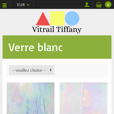
EUR
0
Verre blanc
-- veuillez choisir --