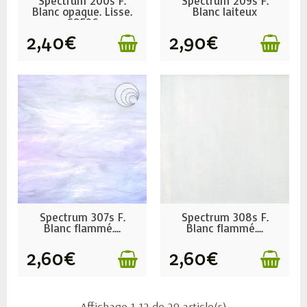
Spectrum 200s F.
Spectrum 209s F.
Blanc opaque. Lisse.
Blanc laiteux
COE96
opaque....
2,40€
2,90€
EN STOCK
EN STOCK
Spectrum 307s F.
Spectrum 308s F.
Blanc flammé....
Blanc flammé....
2,60€
2,60€
Affichage 1-12 de 29 article(s)