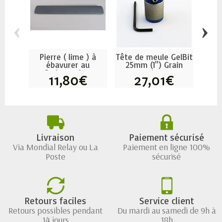
‹
›
Pierre ( lime ) à
Tête de meule GelBit
Bloc
ébavurer au
25mm (1") Grain
moy
Carborundum
extra...
11,80€
27,01€
Livraison
Paiement sécurisé
Via Mondial Relay ou La
Paiement en ligne 100%
Poste
sécurisé
Retours faciles
Service client
Retours possibles pendant
Du mardi au samedi de 9h à
14 jours
18h